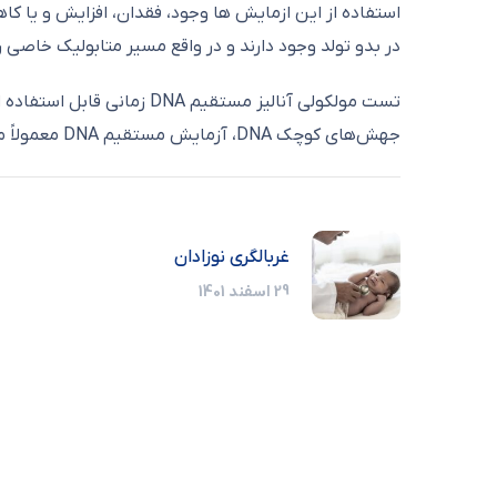
استفاده از این ازمایش ها وجود، فقدان، افزایش و یا کا
در بدو تولد وجود دارند و در واقع مسیر متابولیک خاصی ر
تست مولکولی آنالیز مستقی
جهش‌های کوچک DNA، آزمایش مستقیم DNA معمولاً مؤثرترین روش است که با نمونه بافتی با مقادیر بسیار کم قابل انجام است و نتایج قابل اعتمادی ارایه می دهد.
غربالگری نوزادان
29 اسفند 1401